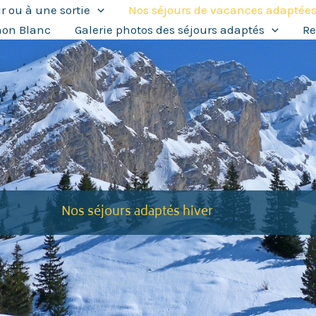
ur ou à une sortie
Nos séjours de vacances adaptée
non Blanc
Galerie photos des séjours adaptés
Re
Nos séjours adaptés hiver